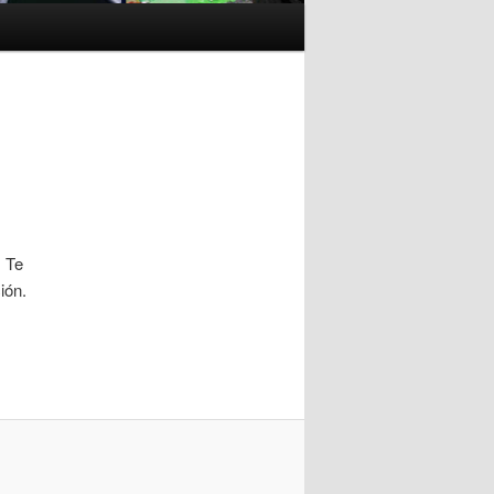
. Te
ión.