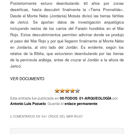
Posteriormente estuvo deambulando 40 años por zonas
desérticas, hasta descubrir finalmente la «Tierra Prometida».
Desde el Monte Nebo (Jordania) Moisés divisó las tierras fértiles
de Jericó. Se aportan datos de investigación arquelógica
incluyendo restos de los carros del Faraón hundidos en el Mar
Rojo. Estos descubrimientos permiten adivinar donde se produjo
el paso del Mar Rojo y por qué llegaron finalmente al Monte Nebo
en Jordania, al otro lado del Jordán. Es evidente, según los
relatos de la Biblia, que estuvieron deambulando por las tierras
de la península arábiga, antes de cruzar el Jordán a la altura de
Jericó.
VER DOCUMENTO
Esta entrada fue publicada en
00-TODOS
,
01-ARQUEOLOGÍA
por
Antonio Luis Pozuelo
. Guarda el
enlace permanente
.
2 COMENTARIOS EN “
001 CRUCE DEL MAR ROJO
”