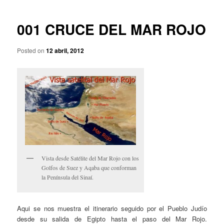
p
a
r
v
i
e
001 CRUCE DEL MAR ROJO
n
g
c
a
Posted on
12 abril, 2012
i
c
p
i
a
ó
l
n
d
e
e
n
t
r
Vista desde Satélite del Mar Rojo con los
a
Golfos de Suez y Aqaba que conforman
d
la Península del Sinaí.
a
s
Aqui se nos muestra el itinerario seguido por el Pueblo Judío
desde su salida de Egipto hasta el paso del Mar Rojo.