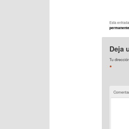
Esta entrad
permanent
Deja 
Tu direcció
*
Comentar