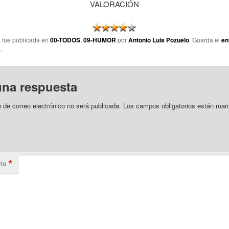
VALORACIÓN
a fue publicada en
00-TODOS
,
09-HUMOR
por
Antonio Luis Pozuelo
. Guarda el
en
e
.
una respuesta
n de correo electrónico no será publicada.
Los campos obligatorios están mar
*
io