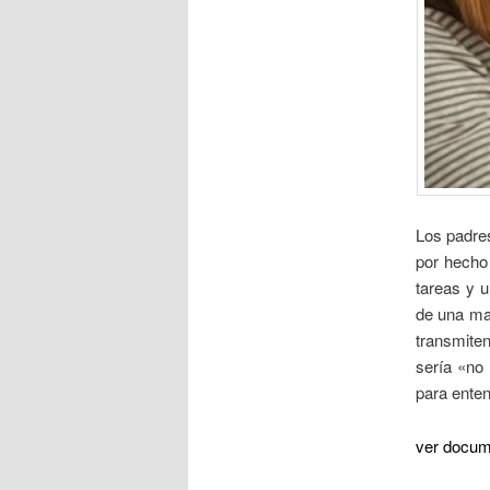
Los padre
por hecho
tareas y u
de una mad
transmite
sería «no 
para enten
ver docum