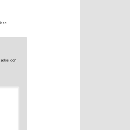
lace
cados con