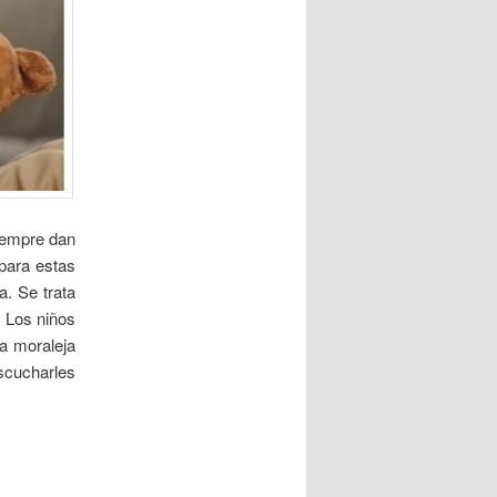
a
d
a
s
iempre dan
para estas
a. Se trata
. Los niños
a moraleja
escucharles