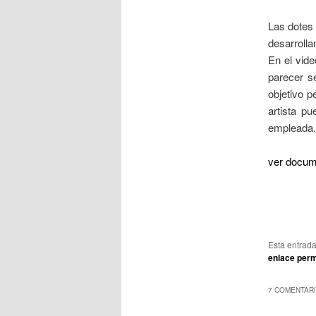
Las dotes 
desarrolla
En el vide
parecer s
objetivo p
artista p
empleada.
ver docum
Esta entrad
enlace per
7 COMENTARI