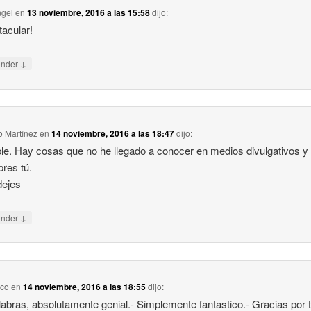
ngel
en
13 noviembre, 2016 a las 15:58
dijo:
acular!
↓
onder
 Martínez
en
14 noviembre, 2016 a las 18:47
dijo:
ble. Hay cosas que no he llegado a conocer en medios divulgativos y 
res tú.
dejes
↓
onder
ico
en
14 noviembre, 2016 a las 18:55
dijo:
labras, absolutamente genial.- Simplemente fantastico.- Gracias por t