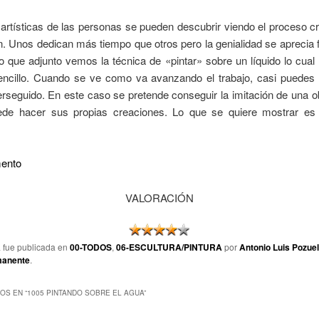
artísticas de las personas se pueden descubrir viendo el proceso c
n. Unos dedican más tiempo que otros pero la genialidad se aprecia 
o que adjunto vemos la técnica de «pintar» sobre un líquido lo cua
encillo. Cuando se ve como va avanzando el trabajo, casi puedes a
erseguido. En este caso se pretende conseguir la imitación de una o
uede hacer sus propias creaciones. Lo que se quiere mostrar es 
ento
VALORACIÓN
a fue publicada en
00-TODOS
,
06-ESCULTURA/PINTURA
por
Antonio Luis Pozue
manente
.
OS EN “
1005 PINTANDO SOBRE EL AGUA
”