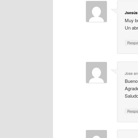
Jsesús 
Muy bu
Un ab
Resp
Jose an
Bueno 
Agrad
Salud
Resp