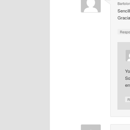
Bartol
Sencil
Gracia
Resp
Yo
So
em
R