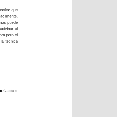
a
reativo que
d
fácilmente.
a
l nos puede
s
divinar el
bra pero el
la técnica
lo
. Guarda el