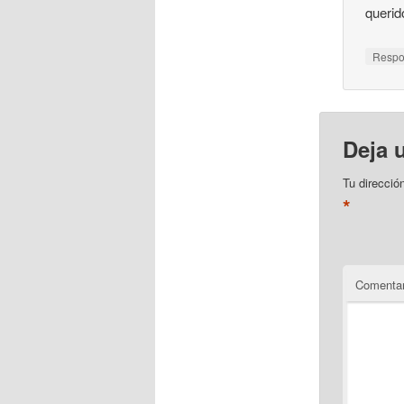
querid
Resp
Deja 
Tu direcció
*
Comentar