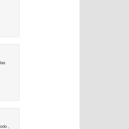
las
odo ,