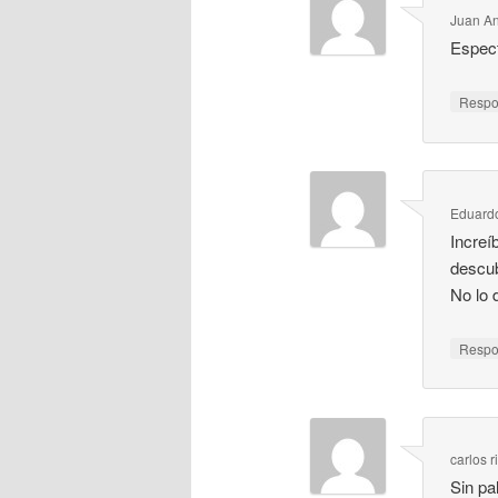
Juan A
Espect
Resp
Eduardo
Increí
descub
No lo 
Resp
carlos r
Sin pa