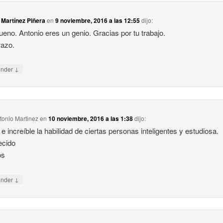
Martínez Piñera
en
9 noviembre, 2016 a las 12:55
dijo:
eno. Antonio eres un genio. Gracias por tu trabajo.
razo.
↓
onder
tonio Martinez
en
10 noviembre, 2016 a las 1:38
dijo:
e increíble la habilidad de ciertas personas inteligentes y estudiosa.
ecido
os
↓
onder