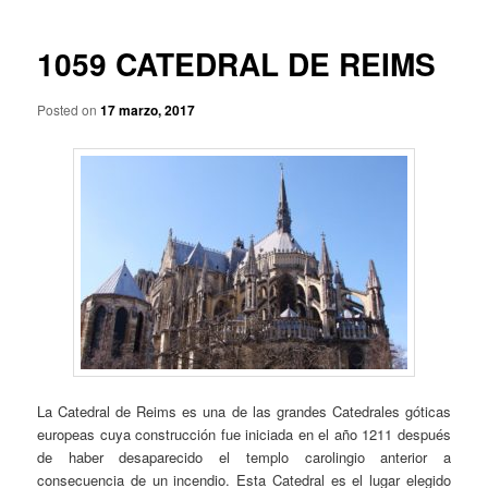
p
a
r
v
i
e
1059 CATEDRAL DE REIMS
n
g
c
a
Posted on
17 marzo, 2017
i
c
p
i
a
ó
l
n
d
e
e
n
t
r
a
d
a
La Catedral de Reims es una de las grandes Catedrales góticas
s
europeas cuya construcción fue iniciada en el año 1211 después
de haber desaparecido el templo carolingio anterior a
consecuencia de un incendio. Esta Catedral es el lugar elegido