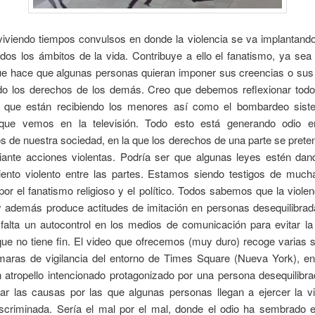
iviendo tiempos convulsos en donde la violencia se va implantand
os los ámbitos de la vida. Contribuye a ello el fanatismo, ya sea 
que hace que algunas personas quieran imponer sus creencias o sus
ndo los derechos de los demás. Creo que debemos reflexionar todo
 que están recibiendo los menores así como el bombardeo sist
a que vemos en la televisión. Todo esto está generando odio 
 de nuestra sociedad, en la que los derechos de una parte se pret
iante acciones violentas. Podría ser que algunas leyes estén dand
iento violento entre las partes. Estamos siendo testigos de mucha
or el fanatismo religioso y el político. Todos sabemos que la viole
 y además produce actitudes de imitación en personas desequilibrad
falta un autocontrol en los medios de comunicación para evitar la
que no tiene fin. El video que ofrecemos (muy duro) recoge varias
maras de vigilancia del entorno de Times Square (Nueva York), e
 atropello intencionado protagonizado por una persona desequilibr
zar las causas por las que algunas personas llegan a ejercer la vi
iscriminada. Sería el mal por el mal, donde el odio ha sembrado e