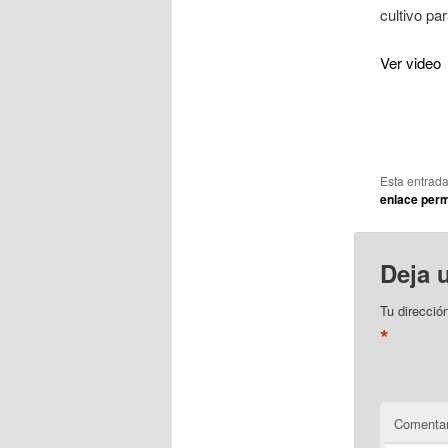
cultivo pa
Ver video
Esta entrad
enlace per
Deja 
Tu direcció
*
Comentar