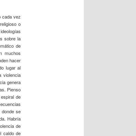
a
d
o cada vez
a
religioso o
s
 ideologías
s sobre la
emático de
en muchos
enden hacer
o lugar al
 violencia
ncia genera
as. Pienso
 espiral de
 secuencias
n donde se
ada. Habría
olencia de
l caldo de