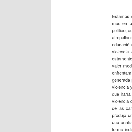
Estamos v
más en tod
político, 
atropella
educación
violenci
estamentos
valer med
enfrentam
generada p
violencia
que haría 
violencia 
de las cá
produjo un
que anali
forma ind