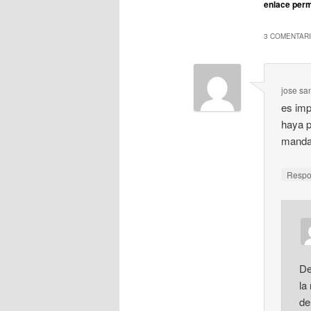
enlace per
3 COMENTARI
jose sa
es imp
haya p
mandan
Resp
De
la
de