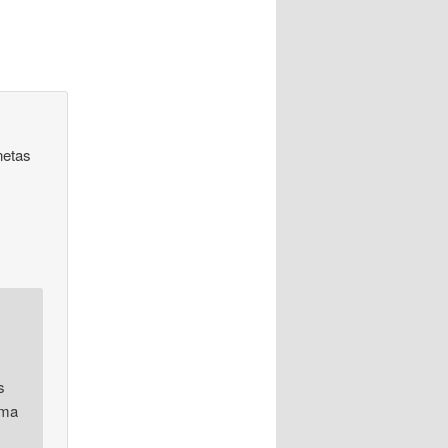
netas
s
rma