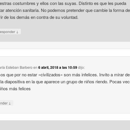
estras costumbres y ellos con las suyas. Distinto es que les pueda
ltar atención sanitaria. No podemos pretender que cambie la forma de
vir de los demás en contra de su voluntad.
↓
esponder
ría Esteban Barbero
en
6 abril, 2018 a las 10:59
dijo:
s que por no estar «civilizados» son más infelices. Invito a mirar de
la diapositiva en la que aparece un grupo de niños riendo. Pocas ve
niños más felices
↓
onder