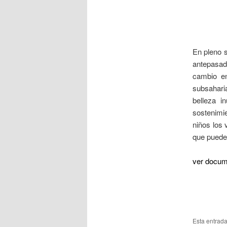
En pleno s
antepasado
cambio e
subsaharia
belleza i
sostenimi
niños los
que puede
ver docum
Esta entrad