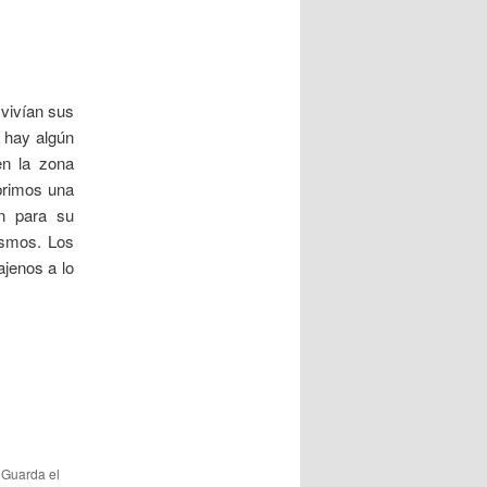
a
d
a
s
 vivían sus
e hay algún
n la zona
ubrimos una
en para su
ismos. Los
jenos a lo
. Guarda el