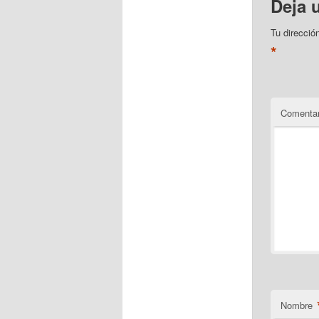
Deja 
Tu direcció
*
Comentar
Nombre