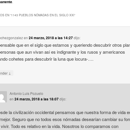
manente
.
OS EN “
1143 PUEBLOS NÓMADAS EN EL SIGLO XXI
”
nchezgonzalez
en
24 marzo, 2018 a las 14:27
dijo:
ensable que en el siglo que estamos y queriendo descubrir otros pla
ersonas que aun vivan asi es indignante y los rusos y americanos
do cohetes para descubrir la luna que locura-….
↓
onder
Antonio Luis Pozuelo
en
24 marzo, 2018 a las 18:07
dijo:
sde la civilización occidental pensamos que nuestra forma de vida e
 mejor. Seguro que no todos esos nómadas desearían cambiar su fo
 vivir. Todo es relativo en la vida. Nosotros lo comparamos con