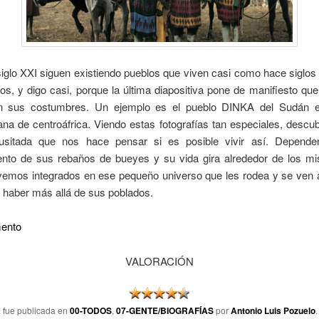
iglo XXI siguen existiendo pueblos que viven casi como hace siglos
s, y digo casi, porque la última diapositiva pone de manifiesto qu
n sus costumbres. Un ejemplo es el pueblo DINKA del Sudán e
na de centroáfrica. Viendo estas fotografías tan especiales, desc
nusitada que nos hace pensar si es posible vivir así. Depend
ento de sus rebaños de bueyes y su vida gira alrededor de los m
 vemos integrados en ese pequeño universo que les rodea y se ven a
 haber más allá de sus poblados.
ento
VALORACIÓN
a fue publicada en
00-TODOS
,
07-GENTE/BIOGRAFÍAS
por
Antonio Luis Pozuelo