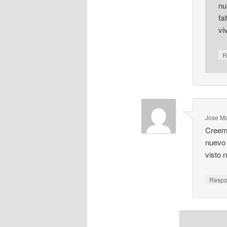
nu
fa
vi
R
Jose Ma
Creemo
nuevo 
visto 
Resp