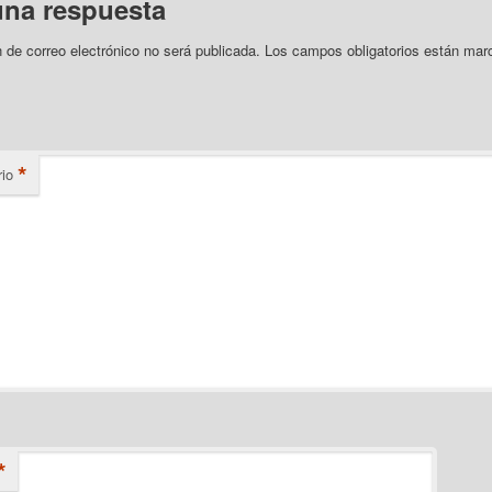
una respuesta
n de correo electrónico no será publicada.
Los campos obligatorios están mar
*
io
*