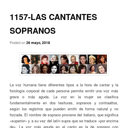
p
a
r
v
i
e
1157-LAS CANTANTES
n
g
c
a
SOPRANOS
i
c
p
i
a
Posted on
26 mayo, 2018
ó
l
n
d
e
e
n
t
La voz humana tiene diferentes tipos a la hora de cantar y la
r
fisiología corporal de cada persona permite emitir una voz más
a
grave o más aguda. La voz en la mujer se clasifica
d
fundamentalmente en dos tesituras, sopranos y contraaltos,
a
según los registros que pueden emitir de forma natural y no
s
forzada. El nombre de soprano proviene del italiano, que significa
«superior» y a su vez del latín supra que se traduce «por encima
de». La voz más aguda en el canto es la de soprano con