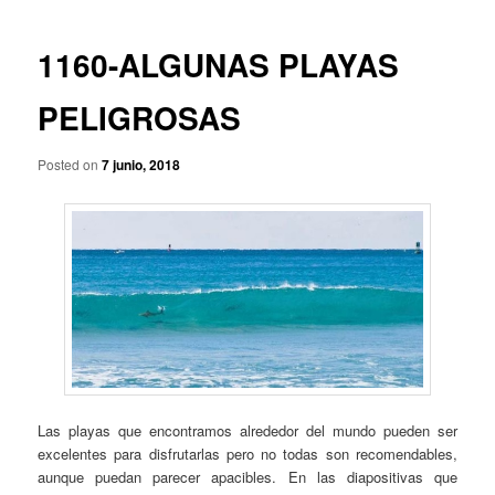
p
a
r
v
i
e
1160-ALGUNAS PLAYAS
n
g
c
a
PELIGROSAS
i
c
p
i
a
Posted on
7 junio, 2018
ó
l
n
d
e
e
n
t
r
a
d
a
s
Las playas que encontramos alrededor del mundo pueden ser
excelentes para disfrutarlas pero no todas son recomendables,
aunque puedan parecer apacibles. En las diapositivas que