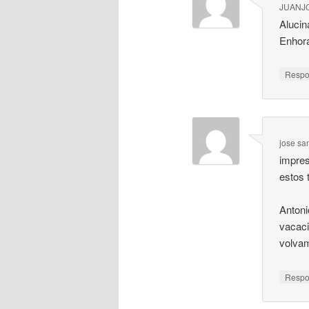
JUANJ
Alucin
Enhora
Resp
jose sa
impres
estos 
Antoni
vacaci
volvam
Resp