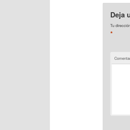
Deja 
Tu direcció
*
Comentar