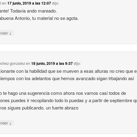
O
en
17 junio, 2019 a las 12:07
dijo:
ante! Todavia ando mareado.
buena Antonio, tu material no se agota.
↓
onder
nchez gonzalez
en
18 junio, 2019 a las 9:37
dijo:
ionante con la habilidad que se mueven a esas alturas no creo que 
tiempos con los adelantos que hemos avanzado sigan trbajando asi
o te hago una sugerencia como ahora nos vamos casi todos de
ones puedes ir recopilando todo lo puedas y a partir de septiembre q
os sigues publicando. un fuerte abrazo
↓
onder