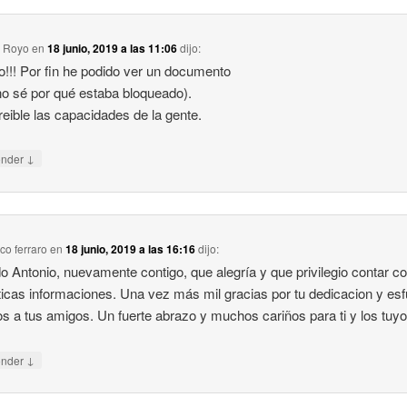
o Royo
en
18 junio, 2019 a las 11:06
dijo:
o!!! Por fin he podido ver un documento
no sé por qué estaba bloqueado).
reible las capacidades de la gente.
↓
onder
ico ferraro
en
18 junio, 2019 a las 16:16
dijo:
o Antonio, nuevamente contigo, que alegría y que privilegio contar co
ticas informaciones. Una vez más mil gracias por tu dedicacion y es
dos a tus amigos. Un fuerte abrazo y muchos cariños para ti y los tuyo
↓
onder