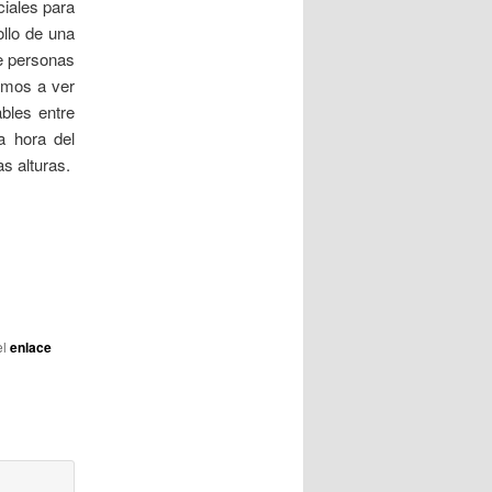
ciales para
a
ollo de una
d
de personas
a
amos a ver
s
bles entre
a hora del
s alturas.
el
enlace