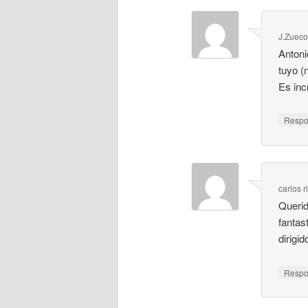
J.Zuec
Antoni
tuyo (
Es inc
Resp
carlos r
Querid
fantas
dirigi
Resp