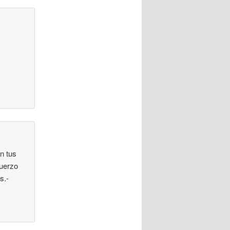
n tus
fuerzo
s.-