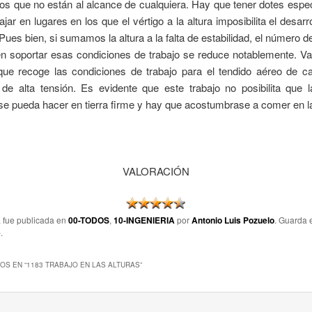
os que no están al alcance de cualquiera. Hay que tener dotes espe
ajar en lugares en los que el vértigo a la altura imposibilita el desarr
 Pues bien, si sumamos la altura a la falta de estabilidad, el número 
n soportar esas condiciones de trabajo se reduce notablemente. V
que recoge las condiciones de trabajo para el tendido aéreo de ca
de alta tensión. Es evidente que este trabajo no posibilita que l
e pueda hacer en tierra firme y hay que acostumbrase a comer en la
VALORACIÓN
a fue publicada en
00-TODOS
,
10-INGENIERIA
por
Antonio Luis Pozuelo
. Guarda 
e
.
OS EN “
1183 TRABAJO EN LAS ALTURAS
”