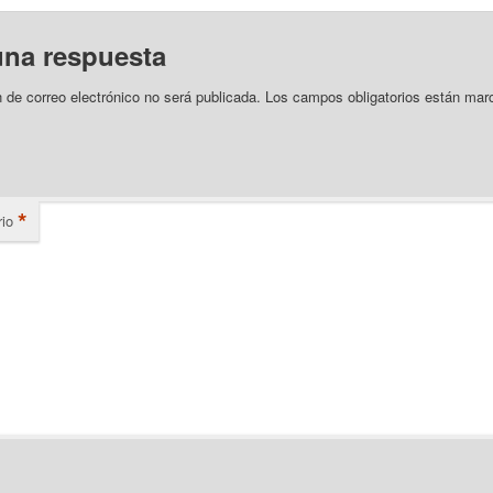
una respuesta
n de correo electrónico no será publicada.
Los campos obligatorios están mar
*
io