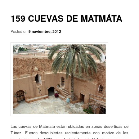
p
a
r
v
i
e
159 CUEVAS DE MATMÁTA
n
g
c
a
Posted on
9 noviembre, 2012
i
c
p
i
a
ó
l
n
d
e
e
n
t
r
a
d
a
s
Las cuevas de Matmáta están ubicadas en zonas desérticas de
Túnez. Fueron descubiertas recientemente con motivo de las