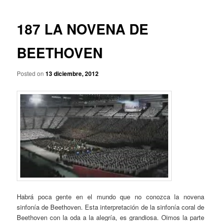
p
a
r
v
i
e
187 LA NOVENA DE
n
g
c
a
BEETHOVEN
i
c
p
i
a
Posted on
13 diciembre, 2012
ó
l
n
d
e
e
n
t
r
a
d
a
s
Habrá poca gente en el mundo que no conozca la novena
sinfonía de Beethoven. Esta interpretación de la sinfonía coral de
Beethoven con la oda a la alegría, es grandiosa. Oimos la parte