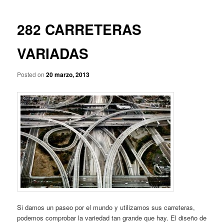
p
a
r
v
i
e
282 CARRETERAS
n
g
c
a
VARIADAS
i
c
p
i
a
Posted on
20 marzo, 2013
ó
l
n
d
e
e
n
t
r
a
d
a
s
Si damos un paseo por el mundo y utilizamos sus carreteras,
podemos comprobar la variedad tan grande que hay. El diseño de