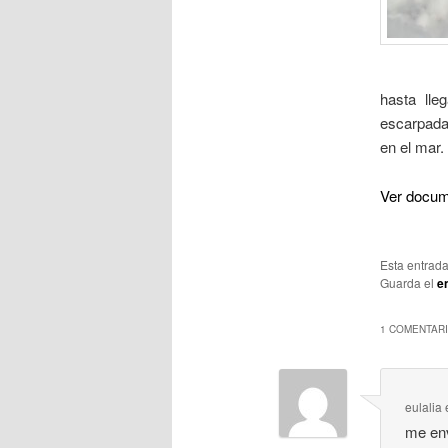
hasta lle
escarpadas
en el mar.
Ver docu
Esta entrad
Guarda el
e
1 COMENTARI
eulalia
me env