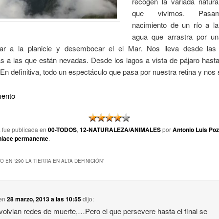
recogen la variada natura
que vivimos. Pasa
nacimiento de un río a la
agua que arrastra por un
gar a la planicie y desembocar el el Mar. Nos lleva desde la
 a las que están nevadas. Desde los lagos a vista de pájaro hasta
 En definitiva, todo un espectáculo que pasa por nuestra retina y nos
mento
a fue publicada en
00-TODOS
,
12-NATURALEZA/ANIMALES
por
Antonio Luis Po
nlace permanente
.
O EN “
290 LA TIERRA EN ALTA DEFINICIÓN
”
en
28 marzo, 2013 a las 10:55
dijo:
olvian redes de muerte,…Pero el que persevere hasta el final se