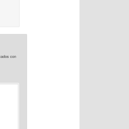
.
cados con