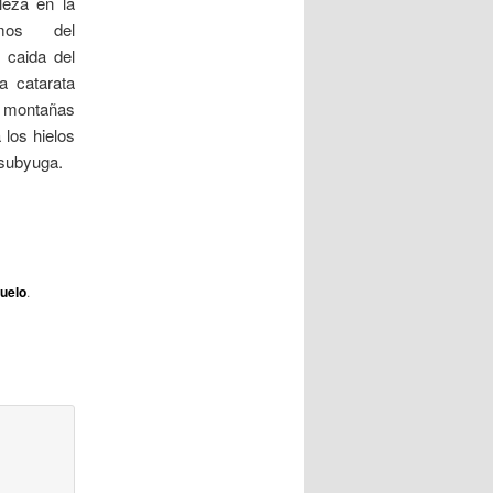
leza en la
a
mos del
d
 caida del
a
a catarata
s
s montañas
 los hielos
 subyuga.
zuelo
.