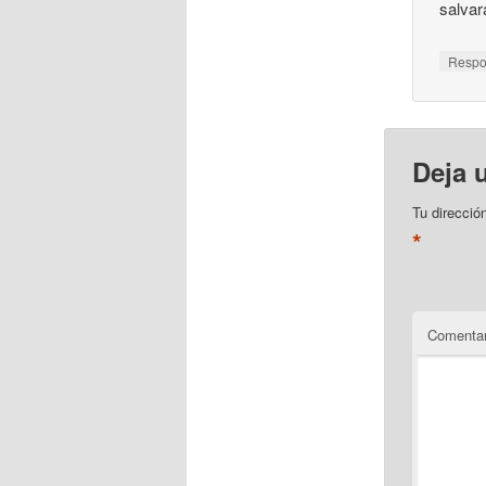
salvar
Resp
Deja 
Tu direcció
*
Comentar