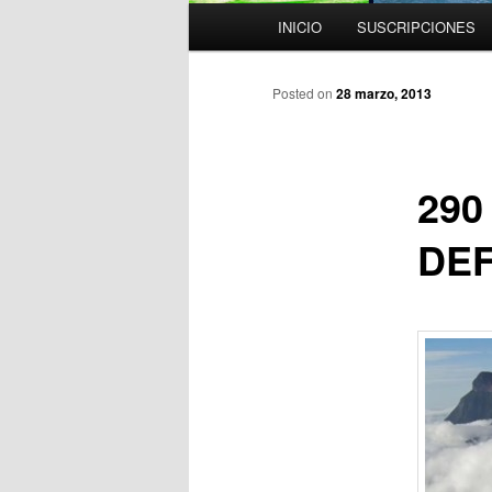
M
INICIO
SUSCRIPCIONES
e
n
ú
Posted on
28 marzo, 2013
p
r
i
290
n
c
DEF
i
p
a
l