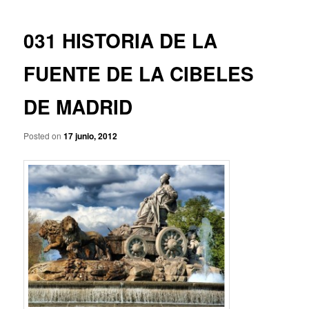
p
a
r
v
i
e
031 HISTORIA DE LA
n
g
c
a
FUENTE DE LA CIBELES
i
c
p
i
DE MADRID
a
ó
l
n
d
Posted on
17 junio, 2012
e
e
n
t
r
a
d
a
s