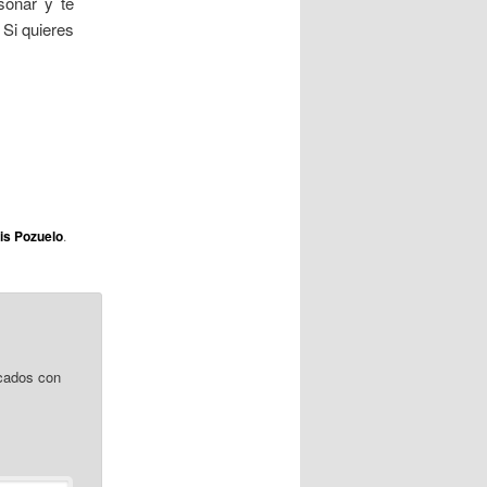
soñar y te
a
 Si quieres
d
a
s
is Pozuelo
.
cados con