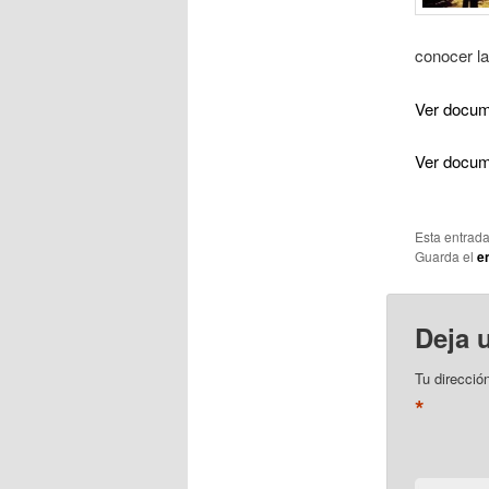
conocer la
Ver docum
Ver docum
Esta entrad
Guarda el
e
Deja 
Tu direcció
*