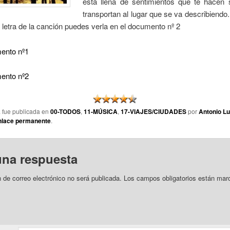
está llena de sentimientos que te hacen 
transportan al lugar que se va describiendo.
 letra de la canción puedes verla en el documento nº 2
ento nº1
ento nº2
a fue publicada en
00-TODOS
,
11-MÚSICA
,
17-VIAJES/CIUDADES
por
Antonio Lu
nlace permanente
.
una respuesta
n de correo electrónico no será publicada.
Los campos obligatorios están mar