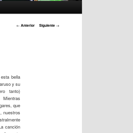
N
←
Anterior
Siguiente
→
a
v
e
g
a
c
i
esta bella
ó
Caruso y su
n
ero tanto)
d
. Mientras
e
gares, que
e
, nuestros
n
stralmente
t
La canción
r