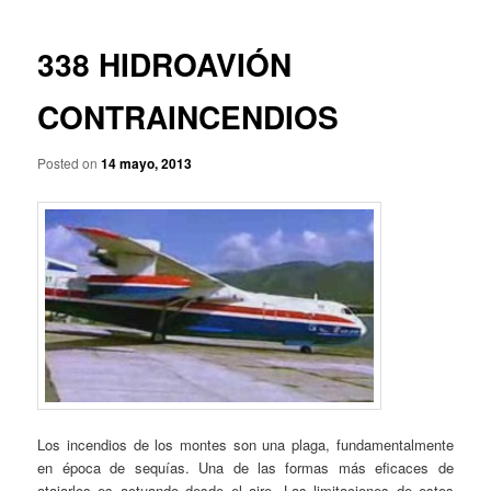
p
a
r
v
i
e
338 HIDROAVIÓN
n
g
c
a
CONTRAINCENDIOS
i
c
p
i
a
Posted on
14 mayo, 2013
ó
l
n
d
e
e
n
t
r
a
d
a
s
Los incendios de los montes son una plaga, fundamentalmente
en época de sequías. Una de las formas más eficaces de
atajarlos es actuando desde el aire. Las limitaciones de estos