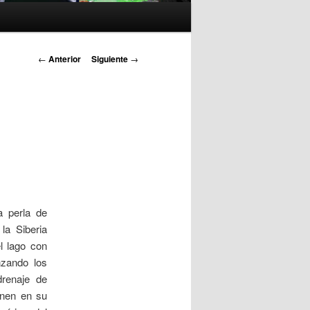
N
←
Anterior
Siguiente
→
a
v
e
g
a
c
i
ó
n
a perla de
d
la Siberia
e
l lago con
e
nzando los
n
renaje de
t
enen en su
r