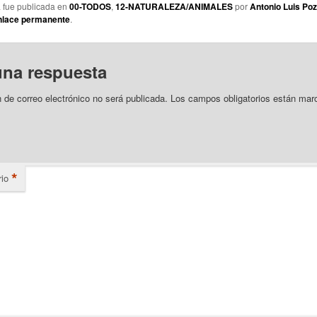
a fue publicada en
00-TODOS
,
12-NATURALEZA/ANIMALES
por
Antonio Luis Po
nlace permanente
.
una respuesta
n de correo electrónico no será publicada.
Los campos obligatorios están mar
*
io