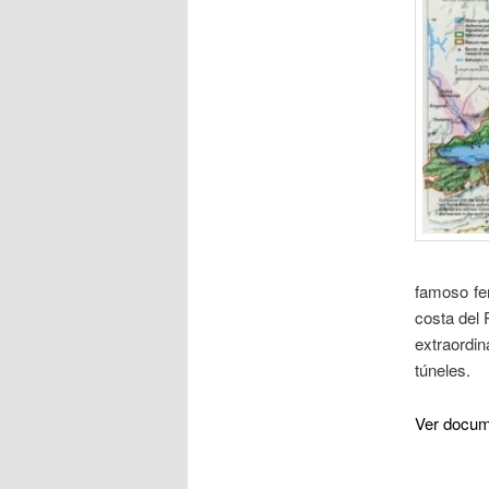
famoso fer
costa del 
extraordin
túneles.
Ver docu