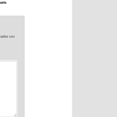
zuelo
.
cados con