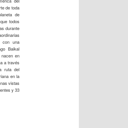
érica del
a
rte de toda
d
laneta de
a
 que todos
s
uas durante
ordinarias
o con una
go Baikal
e nacen en
a a través
a ruta del
riana en la
unas vistas
uentes y 33