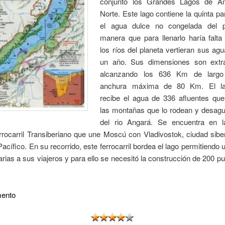
conjunto los Grandes Lagos de Am
Norte. Este lago contiene la quinta pa
el agua dulce no congelada del p
manera que para llenarlo haría falta
los ríos del planeta vertieran sus ag
un año. Sus dimensiones son extra
alcanzando los 636 Km de larg
anchura máxima de 80 Km. El la
recibe el agua de 336 afluentes qu
las montañas que lo rodean y desagu
del rio Angará. Se encuentra en l
rocarril Transiberiano que une Moscú con Vladivostok, ciudad sibe
Pacífico. En su recorrido, este ferrocarril bordea el lago permitiendo 
arias a sus viajeros y para ello se necesitó la construcción de 200 p
mento