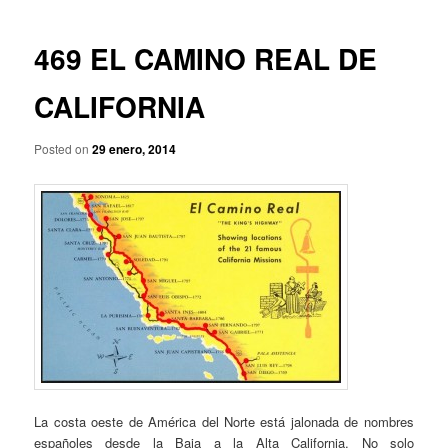
p
a
r
v
i
e
469 EL CAMINO REAL DE
n
g
c
a
CALIFORNIA
i
c
p
i
a
Posted on
29 enero, 2014
ó
l
n
d
e
e
n
t
r
a
d
a
s
La costa oeste de América del Norte está jalonada de nombres
españoles desde la Baja a la Alta California. No solo