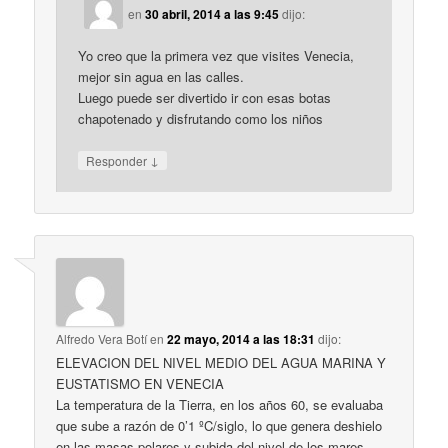
en
30 abril, 2014 a las 9:45
dijo:
Yo creo que la primera vez que visites Venecia,
mejor sin agua en las calles.
Luego puede ser divertido ir con esas botas
chapotenado y disfrutando como los niños
↓
Responder
Alfredo Vera Botí
en
22 mayo, 2014 a las 18:31
dijo:
ELEVACION DEL NIVEL MEDIO DEL AGUA MARINA Y
EUSTATISMO EN VENECIA
La temperatura de la Tierra, en los años 60, se evaluaba
que sube a razón de 0’1 ºC/siglo, lo que genera deshielo
en las masas polares y subida del nivel de los mares,