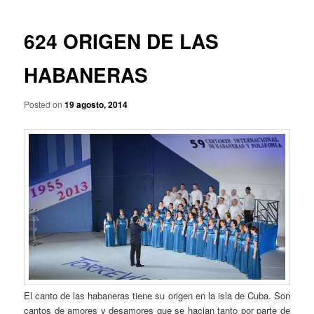
p
a
r
v
i
e
624 ORIGEN DE LAS
n
g
c
a
HABANERAS
i
c
p
i
a
Posted on
19 agosto, 2014
ó
l
n
d
e
e
n
t
r
a
d
a
s
El canto de las habaneras tiene su origen en la isla de Cuba. Son
cantos de amores y desamores que se hacian tanto por parte de