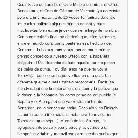
Coral Salvé de Laredo, el Coro Minero de Turón, el Orfeón
Donostiarra, el Coro de Cámara de Valencia (ya no existe
pero era una maravilla de 20 voces femeninas de entre
las cuales salieron algunas primas donas) y otros
muchos-también extranjeros- que sería largo de nombrar.
Como comentario final, he de decir que, efectivamente,
entre el mundo coral participante en esa I edición del
Certamen, hubo sus más y sus menos por el primer
premio concedido a nuestro Orfeón con la habanera
obligada «TÚ». Recordando todo aquello, se me ponen
los pelos de punta. Hoy día, años ha que no voy a
Torrevieja: aquello se ha convertido en otra cosa tan
diferente que me cuesta trabajo reconocerla. Decir (se
me olvidaba) que la entonación, el sabor y la pureza que
le daban a la habanera los coros primeros del pueblo (el
Sapato y el Alpargate) que ya existían antes del
Certamen, no lo conseguía nadie. Después vino Ricardo
Lafuente con su internacional habanera Torrevieja (es
Torrevieja un espejo…), el coro de las Salinas, la
agrupación de pulso y púa y otros y asistimos a un
tiempo inolvidable y maravilloso para nuestro pueblo que,