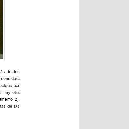
a
d
a
s
más de dos
e considera
destaca por
o hay otra
umento 2
).
tas de las