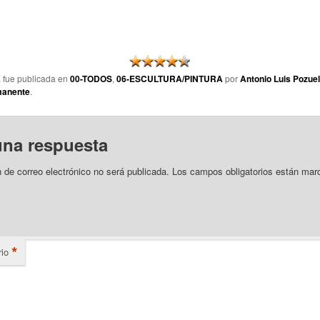
a fue publicada en
00-TODOS
,
06-ESCULTURA/PINTURA
por
Antonio Luis Pozue
manente
.
una respuesta
n de correo electrónico no será publicada.
Los campos obligatorios están mar
*
io