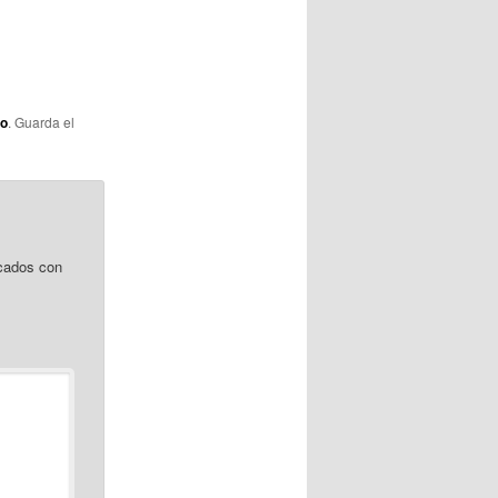
lo
. Guarda el
cados con