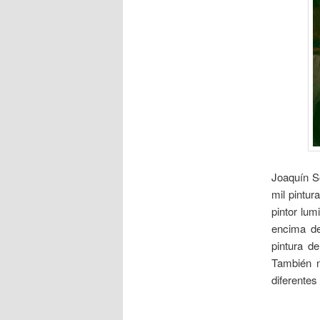
Joaquín S
mil pintur
pintor lum
encima de
pintura d
También n
diferentes