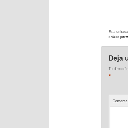
Esta entrad
enlace per
Deja 
Tu direcció
*
Comentar