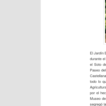
El Jardín
durante el
el Soto d
Paseo del 
Castellan
todo lo q
Agricultur
por el he
Museo de 
segregó la