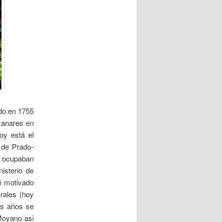
a
d
a
s
do en 1755
nzanares en
oy está el
e de Prado-
e ocupaban
isterio de
ué motivado
rales (hoy
os años se
 Moyano asi