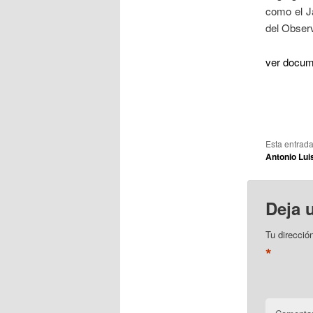
como el Ja
del Observ
ver docum
Esta entrad
Antonio Lui
Deja 
Tu direcció
*