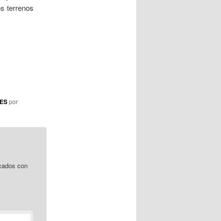
os terrenos
DES
por
cados con