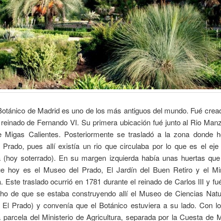
 Botánico de Madrid es uno de los más antiguos del mundo. Fué crea
 reinado de Fernando VI. Su primera ubicación fué junto al Rio Ma
e Migas Calientes. Posteriormente se trasladó a la zona donde h
Prado, pues allí existía un rio que circulaba por lo que es el ej
a (hoy soterrado). En su margen izquierda había unas huertas qu
ue hoy es el Museo del Prado, El Jardín del Buen Retiro y el Min
a. Este traslado ocurrió en 1781 durante el reinado de Carlos III y f
cho de que se estaba construyendo allí el Museo de Ciencias Natu
El Prado) y convenía que el Botánico estuviera a su lado. Con l
 parcela del Ministerio de Agricultura, separada por la Cuesta de