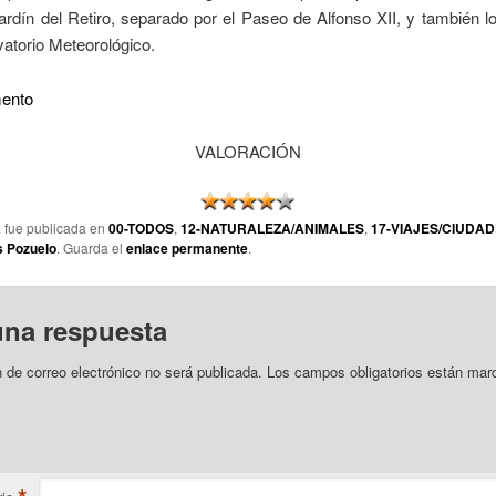
rdín del Retiro, separado por el Paseo de Alfonso XII, y también l
atorio Meteorológico.
ento
VALORACIÓN
a fue publicada en
00-TODOS
,
12-NATURALEZA/ANIMALES
,
17-VIAJES/CIUDA
s Pozuelo
. Guarda el
enlace permanente
.
una respuesta
n de correo electrónico no será publicada.
Los campos obligatorios están mar