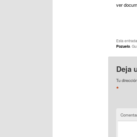
ver docum
Esta entrad
Pozuelo
. Gu
Deja 
Tu direcció
*
Comentar