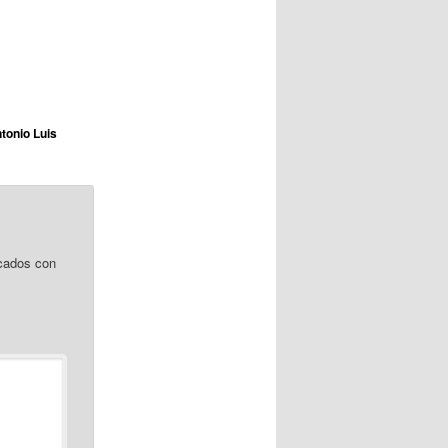
tonio Luis
cados con