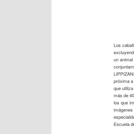
Los cabal
excluyendo
un animal
conjuntam
LIPPIZANE
próxima a 
que utiliz
más de 40
los que i
imágenes
especiali
Escuela de