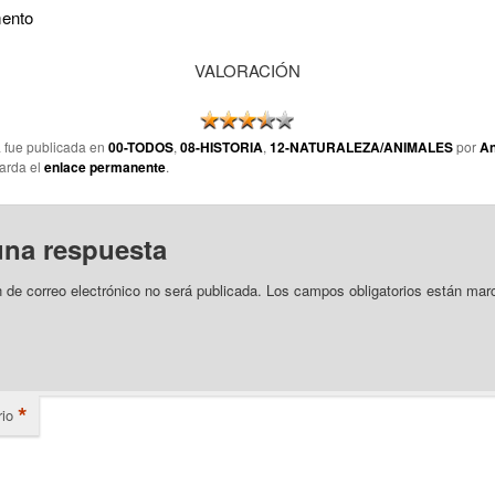
ento
VALORACIÓN
a fue publicada en
00-TODOS
,
08-HISTORIA
,
12-NATURALEZA/ANIMALES
por
An
arda el
enlace permanente
.
una respuesta
n de correo electrónico no será publicada.
Los campos obligatorios están mar
*
io