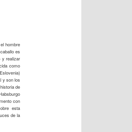
a
d
a
s
 el hombre
 caballo es
y realizar
ocida como
Eslovenia)
l y son los
historia de
 Habsburgo
umento con
obre esta
luces de la