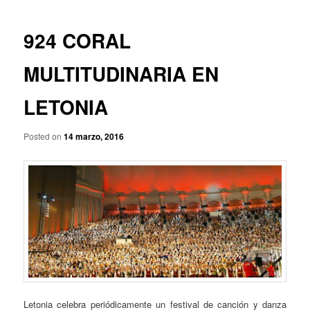
p
a
r
v
i
e
924 CORAL
n
g
c
a
MULTITUDINARIA EN
i
c
p
i
LETONIA
a
ó
l
n
d
Posted on
14 marzo, 2016
e
e
n
t
r
a
d
a
s
Letonia celebra periódicamente un festival de canción y danza