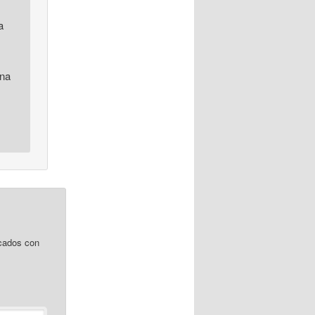
a
una
cados con