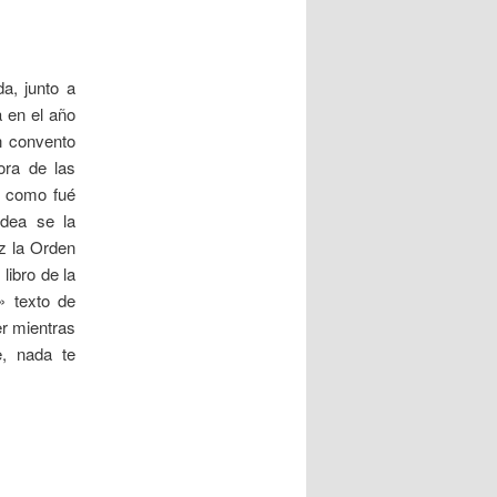
a
d
a
a, junto a
s
a en el año
n convento
ora de las
e como fué
idea se la
z la Orden
ibro de la
» texto de
er mientras
, nada te