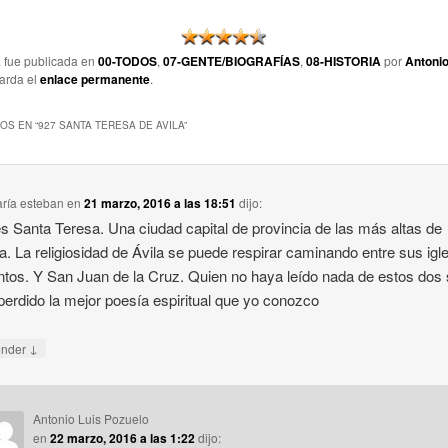
a fue publicada en
00-TODOS
,
07-GENTE/BIOGRAFÍAS
,
08-HISTORIA
por
Antonio
arda el
enlace permanente
.
OS EN “
927 SANTA TERESA DE AVILA
”
ría esteban
en
21 marzo, 2016 a las 18:51
dijo:
es Santa Teresa. Una ciudad capital de provincia de las más altas de
. La religiosidad de Ávila se puede respirar caminando entre sus igl
tos. Y San Juan de la Cruz. Quien no haya leído nada de estos dos
perdido la mejor poesía espiritual que yo conozco
↓
onder
Antonio Luis Pozuelo
en
22 marzo, 2016 a las 1:22
dijo: