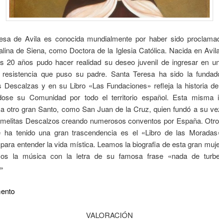
esa de Avila es conocida mundialmente por haber sido proclamad
lina de Siena, como Doctora de la Iglesia Católica. Nacida en Avil
os 20 años pudo hacer realidad su deseo juvenil de ingresar en u
 resistencia que puso su padre. Santa Teresa ha sido la fundad
s Descalzas y en su Libro «Las Fundaciones» refleja la historia d
dose su Comunidad por todo el territorio español. Esta misma 
a otro gran Santo, como San Juan de la Cruz, quien fundó a su ve
rmelitas Descalzos creando numerosos conventos por España. Otro l
 ha tenido una gran trascendencia es el «Libro de las Moradas
 para entender la vida mística. Leamos la biografia de esta gran muj
os la música con la letra de su famosa frase «nada de turbe
»
ento
VALORACIÓN