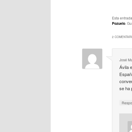
Esta entrad
Pozuelo
. Gu
2 COMENTARI
José Ma
Ávila 
España
conven
se ha 
Resp