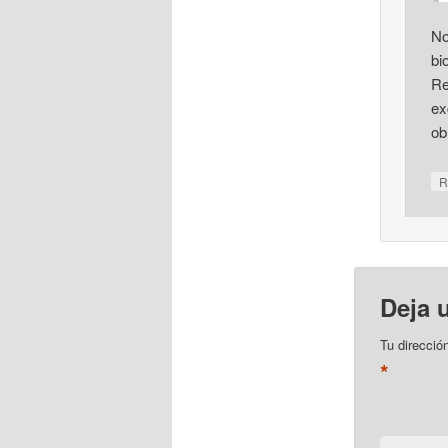
No
bi
Re
ex
ob
R
Deja 
Tu direcció
*