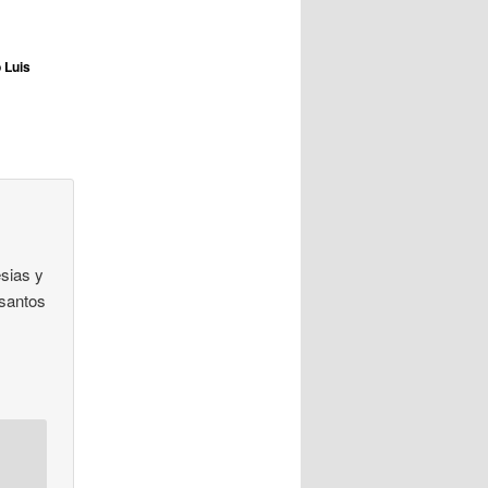
 Luis
esias y
 santos