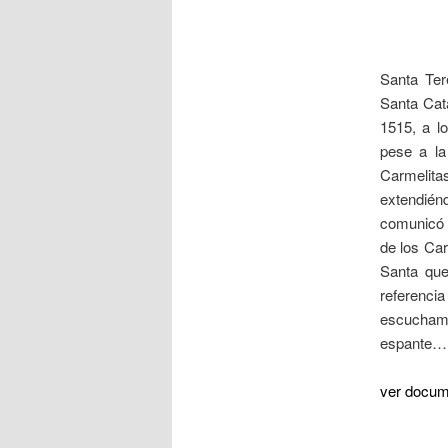
Santa Ter
Santa Cata
1515, a l
pese a la
Carmelita
extendién
comunicó 
de los Ca
Santa que
referencia
escucham
espante…
ver docum