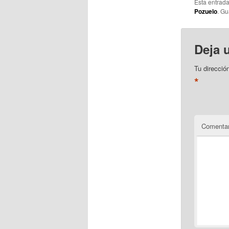
Esta entrad
Pozuelo
. Gu
Deja 
Tu direcció
*
Comentar