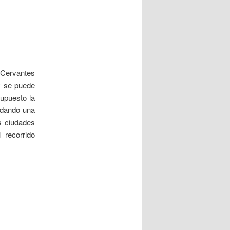
a
d
a
s
 Cervantes
y se puede
supuesto la
rdando una
s ciudades
 recorrido