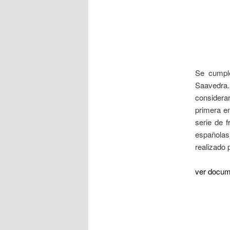
Se cumple
Saavedra.
considerar
primera e
serie de 
españolas
realizado 
ver docum