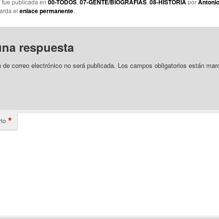
a fue publicada en
00-TODOS
,
07-GENTE/BIOGRAFÍAS
,
08-HISTORIA
por
Antonio
arda el
enlace permanente
.
una respuesta
n de correo electrónico no será publicada.
Los campos obligatorios están mar
*
io