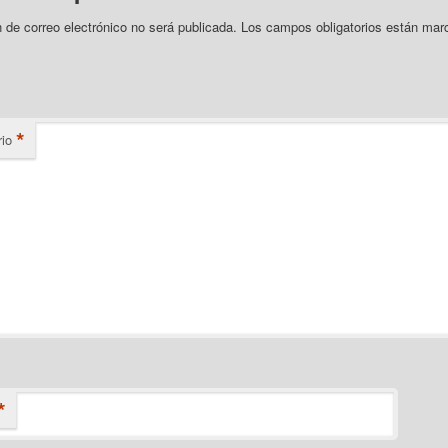
n de correo electrónico no será publicada.
Los campos obligatorios están mar
*
io
*