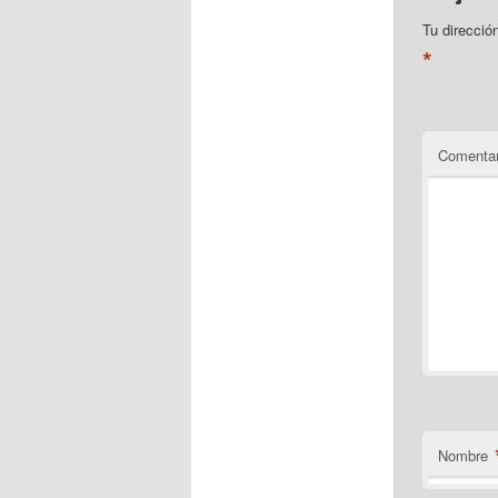
Tu direcció
*
Comentar
Nombre