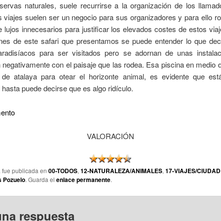
servas naturales, suele recurrirse a la organización de los llamad
 viajes suelen ser un negocio para sus organizadores y para ello r
e lujos innecesarios para justificar los elevados costes de estos via
nes de este safari que presentamos se puede entender lo que de
aradisíacos para ser visitados pero se adornan de unas instala
 negativamente con el paisaje que las rodea. Esa piscina en medio d
 de atalaya para otear el horizonte animal, es evidente que est
 hasta puede decirse que es algo ridículo.
ento
VALORACIÓN
a fue publicada en
00-TODOS
,
12-NATURALEZA/ANIMALES
,
17-VIAJES/CIUDA
s Pozuelo
. Guarda el
enlace permanente
.
una respuesta