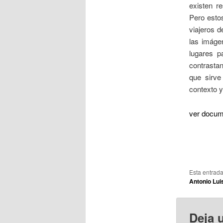
existen re
Pero estos
viajeros d
las imáge
lugares p
contrastan
que sirve
contexto y
ver docum
Esta entrad
Antonio Lui
Deja 