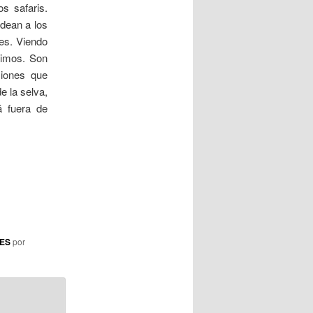
os safaris.
a
odean a los
d
jes. Viendo
a
cimos. Son
s
ciones que
e la selva,
á fuera de
DES
por