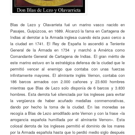
Blas de Lezo y Olavarrieta fué un marino vasco nacido en
Pasajes, Guipúzcoa, en 1689. Alcanzó la fama en Cartagena de
Indias al derrotar a la Armada inglesa cuando ésta puso cerco a
la ciudad en 1741. El Rey de España lo ascendió a Teniente
General de la Armada en 1734 y marchó a América como
Comandante General de Cartagena de Indias. El gran mérito de
este marino estuvo en la estratégica defensa de la ciudad que le
permitió vencer al enemigo que contaba con unas fuerzas
infinitamente mayores. El almirante inglés Vernon, contaba con
186 barcos armados con 2.000 cañones y 23.600 hombres
mientras que Blas de Lezo solo disponía de 6 barcos y 3.830
hombres. Esta derrota fué silenciada por los ingleses para evitar
la vergüenza de haber acuñado medallas conmemorativas,
dando por hecho la toma de la ciudad. En las monedas se
recogía a Blas de Lezo arrodillado ante Vernon y con la frase «la
arrogancia española humillada por el almirante Vernon». Esta
colosal derrota de los ingleses permitió el dominio de los mares
por la Armada española hasta que lo perdió medio siglo después