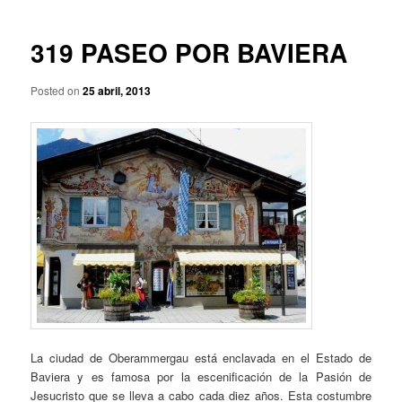
p
a
r
v
i
e
319 PASEO POR BAVIERA
n
g
c
a
Posted on
25 abril, 2013
i
c
p
i
a
ó
l
n
d
e
e
n
t
r
a
d
a
s
La ciudad de Oberammergau está enclavada en el Estado de
Baviera y es famosa por la escenificación de la Pasión de
Jesucristo que se lleva a cabo cada diez años. Esta costumbre