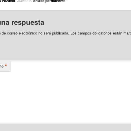
s Pozuelo
. Guarda el
enlace permanente
.
una respuesta
n de correo electrónico no será publicada.
Los campos obligatorios están mar
*
io