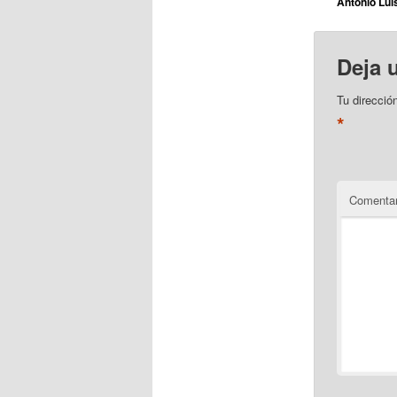
Antonio Lui
Deja 
Tu direcció
*
Comentar