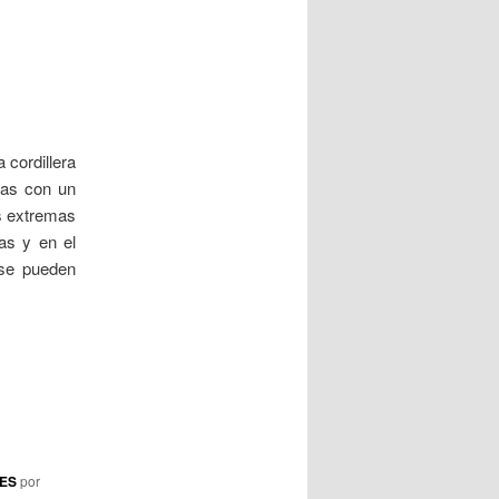
a
d
a
s
 cordillera
las con un
s extremas
as y en el
se pueden
DES
por