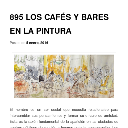
p
a
r
v
i
e
895 LOS CAFÉS Y BARES
n
g
c
a
EN LA PINTURA
i
c
p
i
a
Posted on
5 enero, 2016
ó
l
n
d
e
e
n
t
r
a
d
a
El hombre es un ser social que necesita relacionarse para
s
intercambiar sus pensamientos y formar su círculo de amistad.
Esta es la razón fundamental de la aparición en las ciudades de
centros públicos de reunión y lugares para la conversación. Los