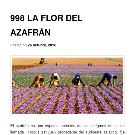
p
a
r
v
i
e
998 LA FLOR DEL
n
g
c
a
AZAFRÁN
i
c
p
i
a
Posted on
26 octubre, 2016
ó
l
n
d
e
e
n
t
r
a
d
a
s
El azafrán es una especia obtenida de los estigmas de la flor
llamada «crocus sativus» procedente del sudoeste asiático. Se