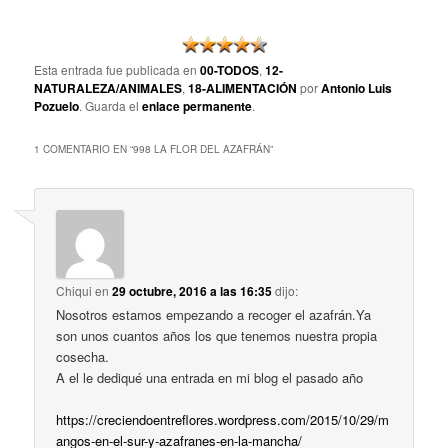
Esta entrada fue publicada en
00-TODOS
,
12-
NATURALEZA/ANIMALES
,
18-ALIMENTACIÓN
por
Antonio Luis
Pozuelo
. Guarda el
enlace permanente
.
1 COMENTARIO EN “
998 LA FLOR DEL AZAFRÁN
”
Chiqui
en
29 octubre, 2016 a las 16:35
dijo:
Nosotros estamos empezando a recoger el azafrán.Ya
son unos cuantos años los que tenemos nuestra propia
cosecha.
A el le dediqué una entrada en mi blog el pasado año
https://creciendoentreflores.wordpress.com/2015/10/29/m
angos-en-el-sur-y-azafranes-en-la-mancha/