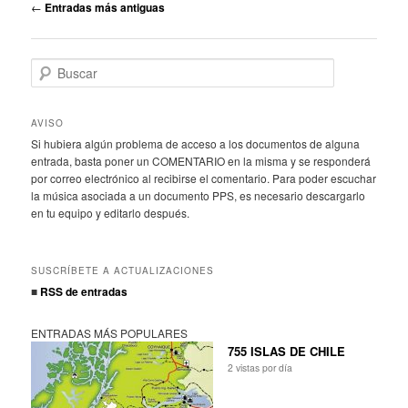
N
←
Entradas más antiguas
a
v
e
B
g
u
a
s
c
c
AVISO
a
i
Si hubiera algún problema de acceso a los documentos de alguna
r
ó
entrada, basta poner un COMENTARIO en la misma y se responderá
n
por correo electrónico al recibirse el comentario. Para poder escuchar
d
la música asociada a un documento PPS, es necesario descargarlo
en tu equipo y editarlo después.
e
e
n
SUSCRÍBETE A ACTUALIZACIONES
t
■
RSS de entradas
r
a
d
ENTRADAS MÁS POPULARES
a
755 ISLAS DE CHILE
s
2 vistas por día