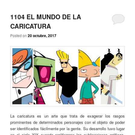
p
r
i
1104 EL MUNDO DE LA
n
CARICATURA
c
i
Posted on
20 octubre, 2017
p
a
l
La caricatura es un arte que trata de exagerar los rasgos
prominentes de determinados personajes con el objeto de poder
ser identificados fácilmente por la gente. Su desarrollo tuvo lugar
en el siglo XIX cuando proliferaron las publicaciones gráficas.